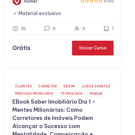
Homer
0 (0)
Material exclusivo
3h
0
0
1
Grátis
Iniciar Curso
CLIENTES
CORRETOR
EBOOK
LIVES E EVENTOS
MERCADO IMOBILIARIO
TECNOLOGIA
VENDAS
EBook Saber Imobiliário Dia 1 –
Mentes Milionárias: Como
Corretores de Imóveis Podem
Alcançar o Sucesso com
Mentalidade, Comunicação e